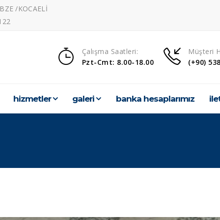
EBZE /KOCAELİ
122
Çalışma Saatleri:
Müşteri H
Pzt-Cmt: 8.00-18.00
(+90) 53
hi̇zmetler
galeri̇
banka hesaplarımız
i̇le