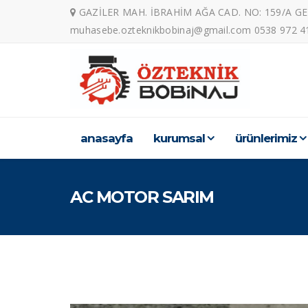
GAZİLER MAH. İBRAHİM AĞA CAD. NO: 159/A G
muhasebe.ozteknikbobinaj@gmail.com 0538 972 4
anasayfa
kurumsal
ürünleri̇mi̇z
AC MOTOR SARIM