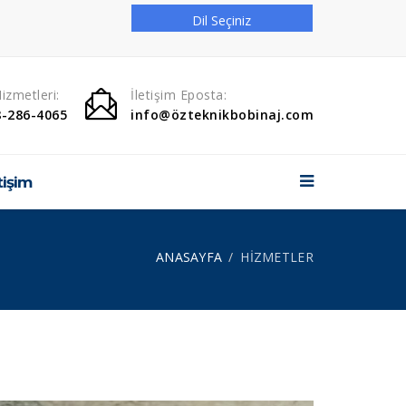
Dil Seçiniz
ANASAYFA
izmetleri:
İletişim Eposta:
KURUMSAL
8-286-4065
info@özteknikbobinaj.com
ÜRÜNLERİMİZ
ti̇şi̇m
HİZMETLER
GALERİ
ANASAYFA
HİZMETLER
Banka Hesaplarımız
İLETİŞİM
Sosyal Medya