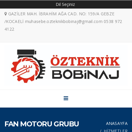
Dil Seçiniz
GAZİLER MAH. İBRAHİM AĞA CAD. NO: 159/A GEBZE
/KOCAELİ muhasebe.ozteknikbobinaj@gmail.com 0538 972
ANASAYFA
4122
KURUMSAL
ÜRÜNLERİMİZ
HİZMETLER
GALERİ
Banka Hesaplarımız
İLETİŞİM
Sosyal Medya
FAN MOTORU GRUBU
ANASAYFA
HİZMETLER